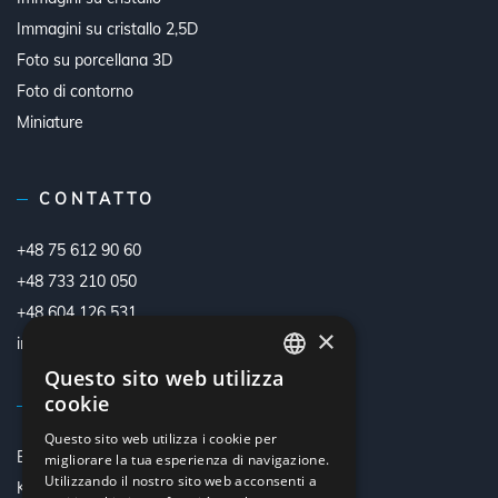
Immagini su cristallo 2,5D
Foto su porcellana 3D
Foto di contorno
Miniature
CONTATTO
+48 75 612 90 60
+48 733 210 050
+48 604 126 531
×
info@betimo.pl
Questo sito web utilizza
POLISH
cookie
VISITATECI
ENGLISH
Questo sito web utilizza i cookie per
Betimo
migliorare la tua esperienza di navigazione.
GERMAN
Utilizzando il nostro sito web acconsenti a
Kraśnik Górny 46B