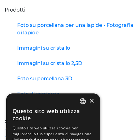
Prodotti
Foto su porcellana per una lapide - Fotografia
di lapide
Immagini su cristallo
Immagini su cristallo 2,5D
Foto su porcellana 3D
Foto di contorno
×
Miniature
Questo sito web utilizza
POLISH
cookie
Contatto
ENGLISH
Questo sito web utilizza i cookie per
+48 75 612 90 60
migliorare la tua esperienza di navigazione.
GERMAN
+48 733 210 050
Utilizzando il nostro sito web acconsenti a