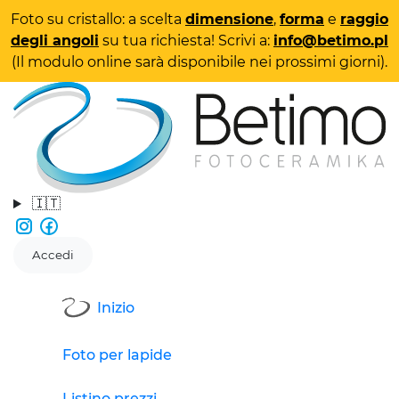
Foto su cristallo: a scelta
dimensione
,
forma
e
raggio
degli angoli
su tua richiesta! Scrivi a:
info@betimo.pl
(Il modulo online sarà disponibile nei prossimi giorni).
🇮🇹
Accedi
Inizio
Foto per lapide
Listino prezzi